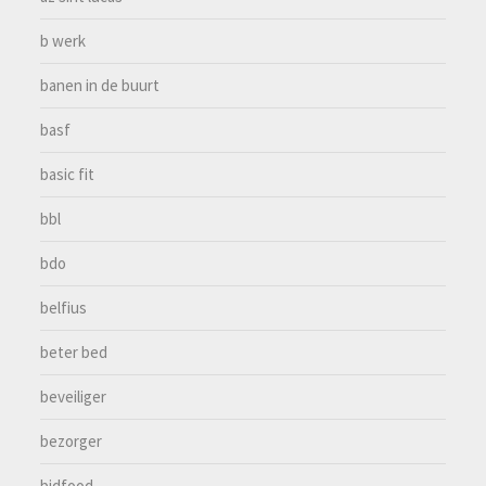
b werk
banen in de buurt
basf
basic fit
bbl
bdo
belfius
beter bed
beveiliger
bezorger
bidfood