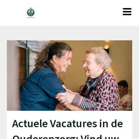
Ga
naar
de
inhoud
Actuele Vacatures in de
Ouderenzorg: Vind uw