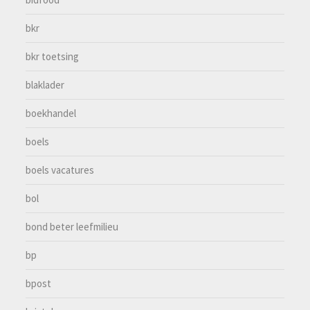
bkr
bkr toetsing
blaklader
boekhandel
boels
boels vacatures
bol
bond beter leefmilieu
bp
bpost