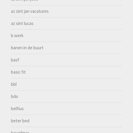
az sint jan vacatures
az sint lucas
b werk
banen in de buurt
basf
basic fit
bbl
bdo
belfius
beter bed
beveiliger