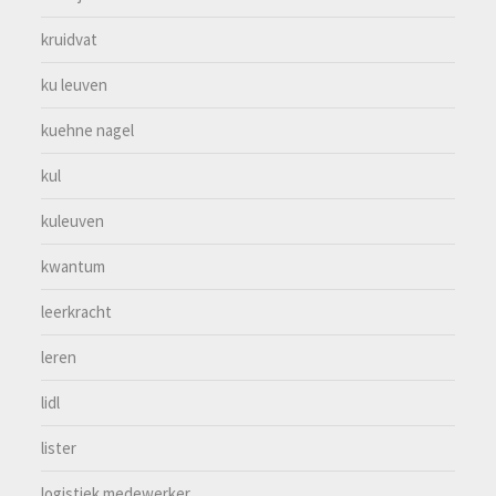
kruidvat
ku leuven
kuehne nagel
kul
kuleuven
kwantum
leerkracht
leren
lidl
lister
logistiek medewerker