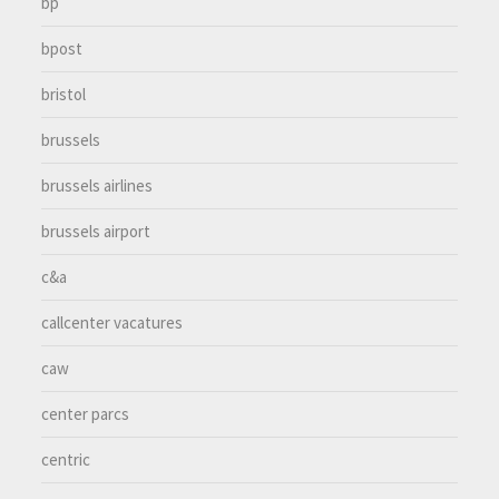
bp
bpost
bristol
brussels
brussels airlines
brussels airport
c&a
callcenter vacatures
caw
center parcs
centric