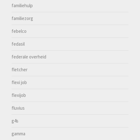
familiehulp
familiezorg
febelco
fedasil
federale overheid
fletcher
flexi job
flexijob
fluvius
g4s
gamma