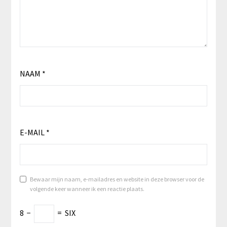
NAAM
*
E-MAIL
*
Bewaar mijn naam, e-mailadres en website in deze browser voor de
volgende keer wanneer ik een reactie plaats.
8
−
=
SIX