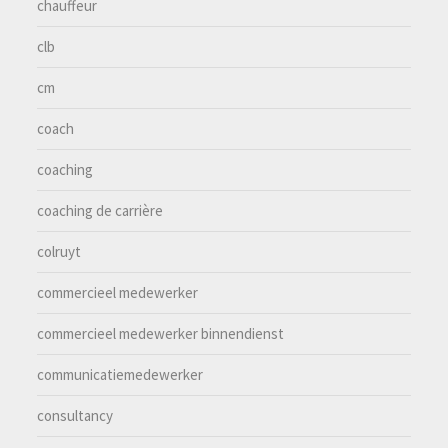
chauffeur
clb
cm
coach
coaching
coaching de carrière
colruyt
commercieel medewerker
commercieel medewerker binnendienst
communicatiemedewerker
consultancy