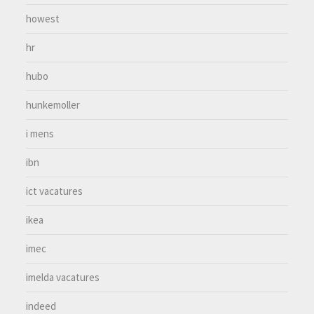
howest
hr
hubo
hunkemoller
i mens
ibn
ict vacatures
ikea
imec
imelda vacatures
indeed