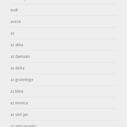
audi
aveve
az
az alma
az damiaan
az delta
az groeninge
az klina
az monica
az sint jan
az sint jan jobs