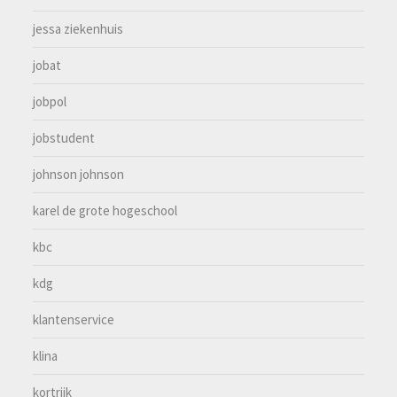
jessa ziekenhuis
jobat
jobpol
jobstudent
johnson johnson
karel de grote hogeschool
kbc
kdg
klantenservice
klina
kortrijk