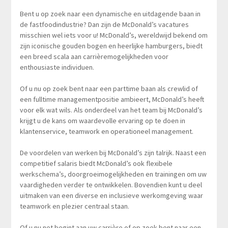
Bent u op zoek naar een dynamische en uitdagende baan in
de fastfoodindustrie? Dan zijn de McDonald’s vacatures
misschien wel iets voor u! McDonald’s, wereldwijd bekend om
zijn iconische gouden bogen en heerlijke hamburgers, biedt
een breed scala aan carrièremogelijkheden voor
enthousiaste individuen.
Of u nu op zoek bent naar een parttime baan als crewlid of
een fulltime managementpositie ambieert, McDonald’s heeft
voor elk wat wils. Als onderdeel van het team bij McDonald’s
krijgt u de kans om waardevolle ervaring op te doen in
klantenservice, teamwork en operationeel management.
De voordelen van werken bij McDonald’s zijn talrijk. Naast een
competitief salaris biedt McDonald’s ook flexibele
werkschema’s, doorgroeimogelijkheden en trainingen om uw
vaardigheden verder te ontwikkelen. Bovendien kunt u deel
uitmaken van een diverse en inclusieve werkomgeving waar
teamwork en plezier centraal staan.
Of u nu net begint aan uw carrière of op zoek bent naar een