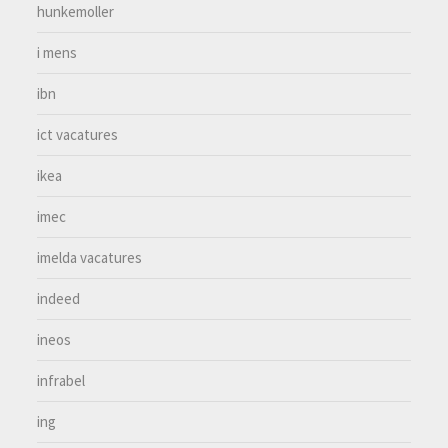
hunkemoller
i mens
ibn
ict vacatures
ikea
imec
imelda vacatures
indeed
ineos
infrabel
ing