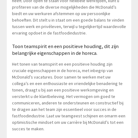
heeft. Door open te staan voor flexibele werktijden, kunt u
profiteren van de diverse mogelijkheden die McDonald’s
biedt en uw werkuren afstemmen op uw persoonlijke
behoeften. Dit stelt u in staat om een goede balans te vinden
tussen werk en privéleven, terwijl u tegelijkertijd waardevolle
ervaring opdoet in de fastfoodindustrie.
Toon teamspirit en een positieve houding, dit zijn
belangrijke eigenschappen in de horeca.
Het tonen van teamspirit en een positieve houding zijn
cruciale eigenschappen in de horeca, met inbegrip van
McDonald’s vacatures. Door samen te werken met uw
collega’s en een enthousiaste en vriendelijke benadering te
tonen, draagt u bij aan een positieve werkomgeving en
versterkt u de klantbeleving. Het vermogen om goed te
communiceren, anderen te ondersteunen en constructief bij
te dragen aan het team zijn essentieel voor succes in de
fastfoodindustrie. Laat uw teamgeest schijnen en omarm een
optimistische mindset om uw carrière bij McDonald’s tot een
succes te maken.