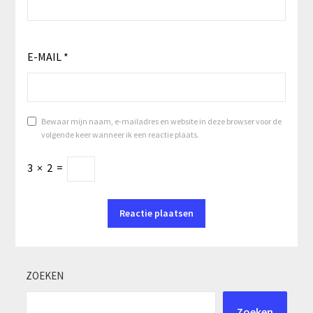
E-MAIL
*
Bewaar mijn naam, e-mailadres en website in deze browser voor de
volgende keer wanneer ik een reactie plaats.
3
×
2
=
ZOEKEN
Zoeken