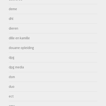
deme
dhl
dieren
dille en kamille
douane opleiding
dpg
dpg media
dsm
duo
ect
emc