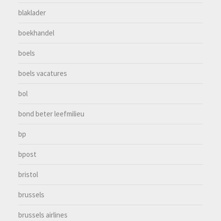
blaklader
boekhandel
boels
boels vacatures
bol
bond beter leefmilieu
bp
bpost
bristol
brussels
brussels airlines