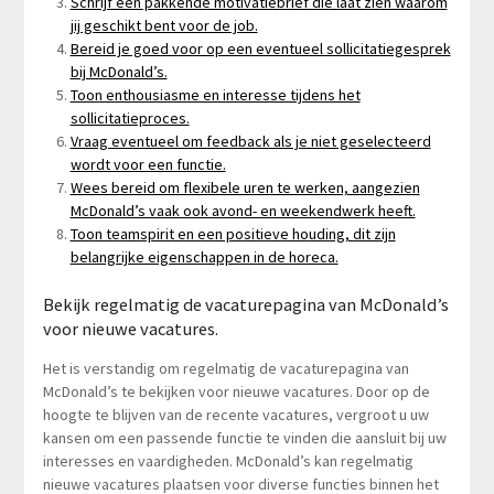
Schrijf een pakkende motivatiebrief die laat zien waarom
jij geschikt bent voor de job.
Bereid je goed voor op een eventueel sollicitatiegesprek
bij McDonald’s.
Toon enthousiasme en interesse tijdens het
sollicitatieproces.
Vraag eventueel om feedback als je niet geselecteerd
wordt voor een functie.
Wees bereid om flexibele uren te werken, aangezien
McDonald’s vaak ook avond- en weekendwerk heeft.
Toon teamspirit en een positieve houding, dit zijn
belangrijke eigenschappen in de horeca.
Bekijk regelmatig de vacaturepagina van McDonald’s
voor nieuwe vacatures.
Het is verstandig om regelmatig de vacaturepagina van
McDonald’s te bekijken voor nieuwe vacatures. Door op de
hoogte te blijven van de recente vacatures, vergroot u uw
kansen om een passende functie te vinden die aansluit bij uw
interesses en vaardigheden. McDonald’s kan regelmatig
nieuwe vacatures plaatsen voor diverse functies binnen het