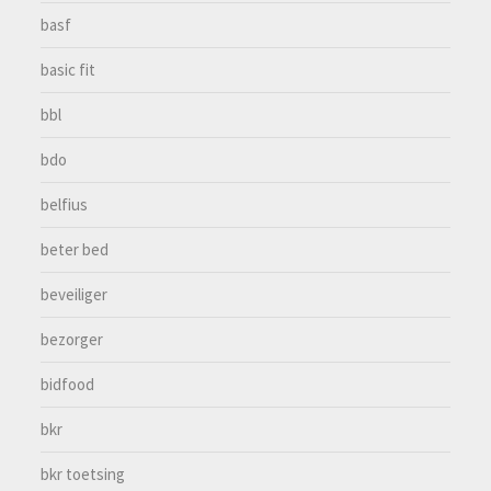
basf
basic fit
bbl
bdo
belfius
beter bed
beveiliger
bezorger
bidfood
bkr
bkr toetsing