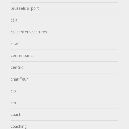
brussels airport
c&a
callcenter vacatures
caw
center parcs
centric
chauffeur
clb
cm
coach
coaching