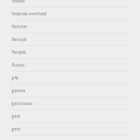
fedasil
federale overheid
fletcher
flexi job
flexijob
fluvius
g4s
gamma
gastvrouw
geel
gent