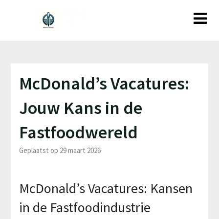
Ga
naar
de
inhoud
McDonald’s Vacatures:
Jouw Kans in de
Fastfoodwereld
Geplaatst op 29 maart 2026
McDonald’s Vacatures: Kansen
in de Fastfoodindustrie