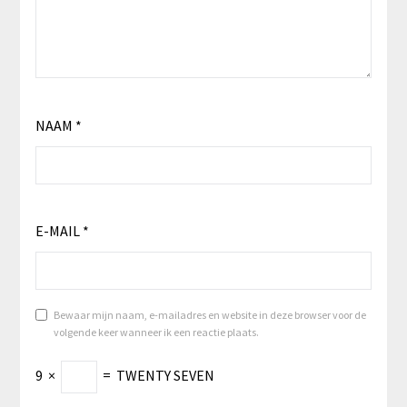
NAAM
*
E-MAIL
*
Bewaar mijn naam, e-mailadres en website in deze browser voor de
volgende keer wanneer ik een reactie plaats.
9
×
=
TWENTY SEVEN