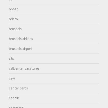
bpost
bristol
brussels
brussels airlines
brussels airport
c&a
callcenter vacatures
caw
center parcs
centric
chauffeur