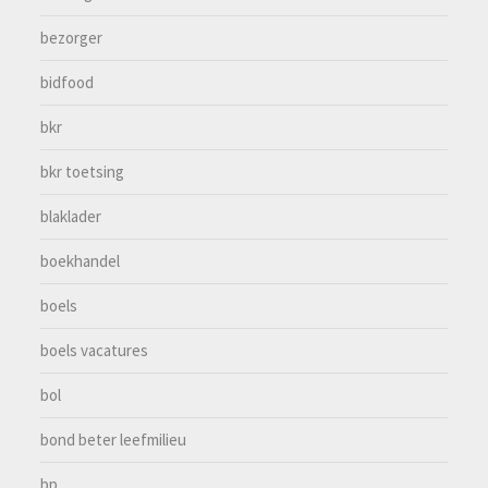
bezorger
bidfood
bkr
bkr toetsing
blaklader
boekhandel
boels
boels vacatures
bol
bond beter leefmilieu
bp