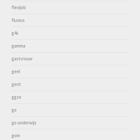
flexijob
fluvius
g4s
gamma
gastvrouw
geel
gent
ggze
go
go onderwijs
gom