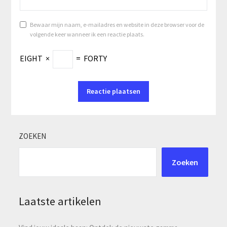
Bewaar mijn naam, e-mailadres en website in deze browser voor de
volgende keer wanneer ik een reactie plaats.
EIGHT
×
=
FORTY
ZOEKEN
Zoeken
Laatste artikelen