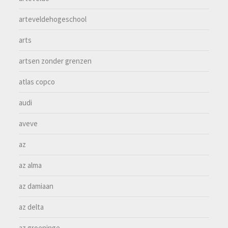
arteveldehogeschool
arts
artsen zonder grenzen
atlas copco
audi
aveve
az
az alma
az damiaan
az delta
az groeninge