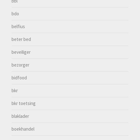
bbl
bdo
belfius
beter bed
beveiliger
bezorger
bidfood
bkr
bkr toetsing
blaklader
boekhandel