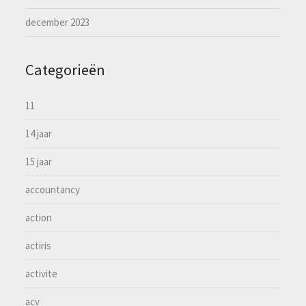
december 2023
Categorieën
11
14 jaar
15 jaar
accountancy
action
actiris
activite
acv