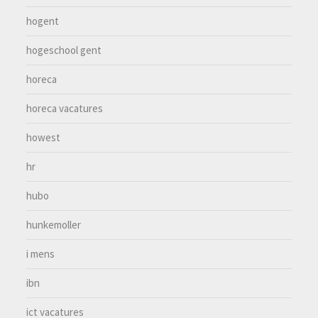
hogent
hogeschool gent
horeca
horeca vacatures
howest
hr
hubo
hunkemoller
i mens
ibn
ict vacatures