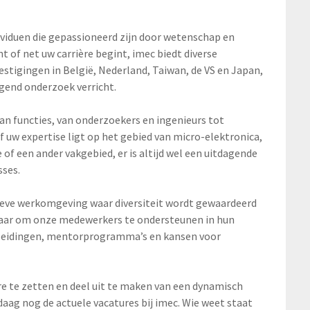
ividuen die gepassioneerd zijn door wetenschap en
t of net uw carrière begint, imec biedt diverse
stigingen in België, Nederland, Taiwan, de VS en Japan,
ggend onderzoek verricht.
an functies, van onderzoekers en ingenieurs tot
uw expertise ligt op het gebied van micro-elektronica,
 of een ander vakgebied, er is altijd wel een uitdagende
sses.
usieve werkomgeving waar diversiteit wordt gewaardeerd
naar om onze medewerkers te ondersteunen in hun
pleidingen, mentorprogramma’s en kansen voor
ère te zetten en deel uit te maken van een dynamisch
aag nog de actuele vacatures bij imec. Wie weet staat