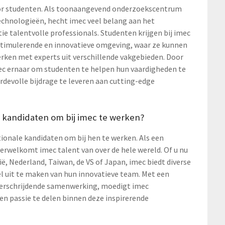
oor studenten. Als toonaangevend onderzoekscentrum
echnologieën, hecht imec veel belang aan het
ie talentvolle professionals. Studenten krijgen bij imec
 stimulerende en innovatieve omgeving, waar ze kunnen
ken met experts uit verschillende vakgebieden. Door
ec ernaar om studenten te helpen hun vaardigheden te
rdevolle bijdrage te leveren aan cutting-edge
e kandidaten om bij imec te werken?
ionale kandidaten om bij hen te werken. Als een
welkomt imec talent van over de hele wereld. Of u nu
ë, Nederland, Taiwan, de VS of Japan, imec biedt diverse
l uit te maken van hun innovatieve team. Met een
overschrijdende samenwerking, moedigt imec
en passie te delen binnen deze inspirerende