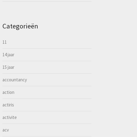
Categorieën
11
14 jaar
15 jaar
accountancy
action
actiris
activite
acv