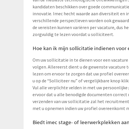
kandidaten beschikken over goede communicatie
innovatie. Imec hecht waarde aan diversiteit en i
verschillende perspectieven worden ook gewaardee
de vereisten kunnen variëren per vacature, dus h
zorgvuldig te lezen voordat u solliciteert.
Hoe kan ik mijn sollicitatie indienen voor
Om uw sollicitatie in te dienen voor een vacatur
volgen. Allereerst dient u de gewenste vacature 
lezen om ervoor te zorgen dat uw profiel overee
u op de “Solliciteer nu” of vergelijkbare knop kli
Vul alle verplichte velden in met uw persoonlijke
ervoor dat u alle benodigde documenten correct u
verzenden van uw sollicitatie zal het recruitme
met u opnemen indien uw profiel overeenkomt me
Biedt imec stage- of leerwerkplekken aa