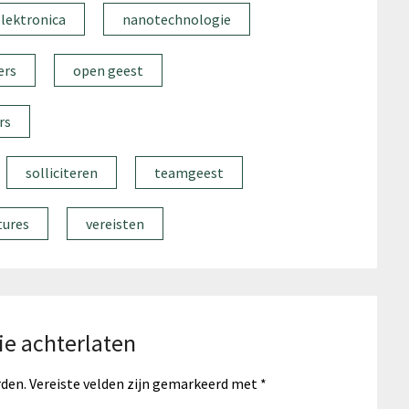
lektronica
nanotechnologie
ers
open geest
rs
solliciteren
teamgeest
tures
vereisten
ie achterlaten
rden.
Vereiste velden zijn gemarkeerd met
*