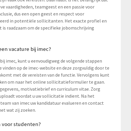
ve vaardigheden, teamgeest en een passie voor
nclusie, dus een open geest en respect voor
rd in potentiële sollicitanten. Het exacte profiel en
et is raadzaam om de specifieke jobomschrijving
 een vacature bij imec?
e bij imec, kunt u eenvoudigweg de volgende stappen
te vinden op de imec-website en deze zorgvuldig door te
nkomt met de vereisten van de functie. Vervolgens kunt
kken om naar het online sollicitatieformulier te gaan.
 gegevens, motivatiebrief en curriculum vitae. Zorg
ploadt voordat u uw sollicitatie indient. Na het
ntteam van imec uw kandidatuur evalueren en contact
t wat zij zoeken.
n voor studenten?