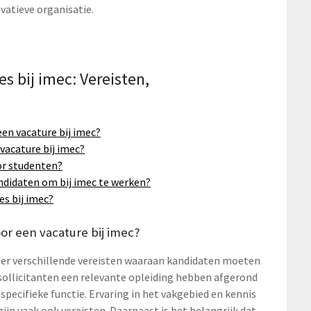
atieve organisatie.
s bij imec: Vereisten,
een vacature bij imec?
 vacature bij imec?
or studenten?
ndidaten om bij imec te werken?
es bij imec?
oor een vacature bij imec?
jn er verschillende vereisten waaraan kandidaten moeten
sollicitanten een relevante opleiding hebben afgerond
specifieke functie. Ervaring in het vakgebied en kennis
jn vaak ook vereisten. Daarnaast is het belangrijk dat