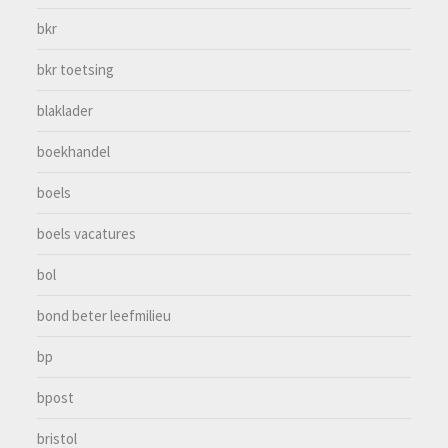
bkr
bkr toetsing
blaklader
boekhandel
boels
boels vacatures
bol
bond beter leefmilieu
bp
bpost
bristol