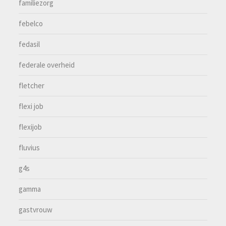
familiezorg
febelco
fedasil
federale overheid
fletcher
flexi job
flexijob
fluvius
g4s
gamma
gastvrouw