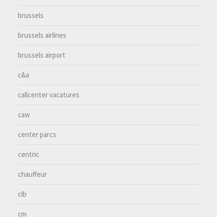
brussels
brussels airlines
brussels airport
c&a
callcenter vacatures
caw
center parcs
centric
chauffeur
clb
cm