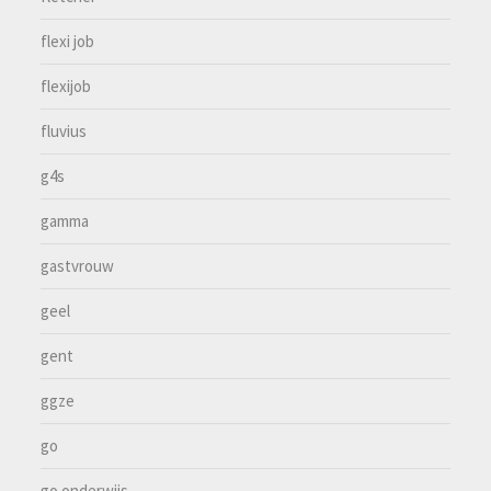
flexi job
flexijob
fluvius
g4s
gamma
gastvrouw
geel
gent
ggze
go
go onderwijs