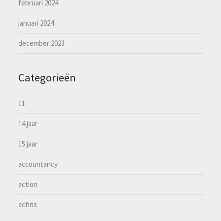
februari 2024
januari 2024
december 2023
Categorieën
11
14 jaar
15 jaar
accountancy
action
actiris