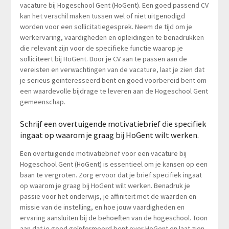
vacature bij Hogeschool Gent (HoGent). Een goed passend CV
kan het verschil maken tussen wel of niet uitgenodigd
worden voor een sollicitatiegesprek. Neem de tijd om je
werkervaring, vaardigheden en opleidingen te benadrukken
die relevant zijn voor de specifieke functie waarop je
solliciteert bij HoGent. Door je CV aan te passen aan de
vereisten en verwachtingen van de vacature, laat je zien dat
je serieus geïnteresseerd bent en goed voorbereid bent om
een waardevolle bijdrage te leveren aan de Hogeschool Gent
gemeenschap.
Schrijf een overtuigende motivatiebrief die specifiek
ingaat op waarom je graag bij HoGent wilt werken.
Een overtuigende motivatiebrief voor een vacature bij
Hogeschool Gent (HoGent) is essentieel om je kansen op een
baan te vergroten. Zorg ervoor dat je brief specifiek ingaat
op waarom je graag bij HoGent wilt werken. Benadruk je
passie voor het onderwijs, je affiniteit met de waarden en
missie van de instelling, en hoe jouw vaardigheden en
ervaring aansluiten bij de behoeften van de hogeschool. Toon
aan dat je goed geïnformeerd bent over HoGent en laat zien