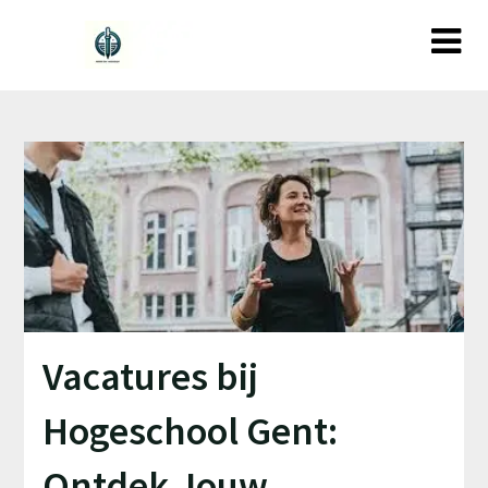
Ga
naar
de
inhoud
Vacatures bij
Hogeschool Gent:
Ontdek Jouw