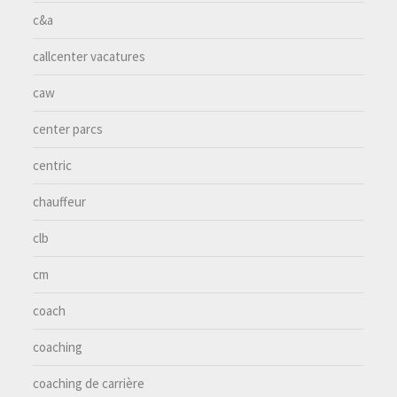
c&a
callcenter vacatures
caw
center parcs
centric
chauffeur
clb
cm
coach
coaching
coaching de carrière