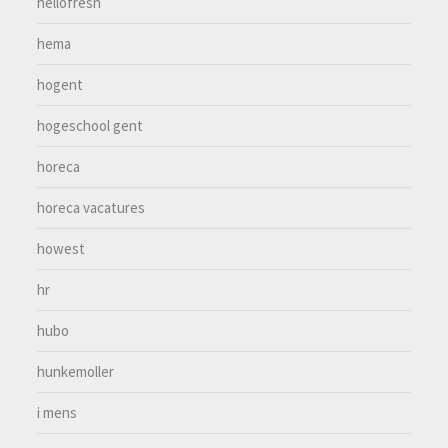
hellofresh
hema
hogent
hogeschool gent
horeca
horeca vacatures
howest
hr
hubo
hunkemoller
i mens