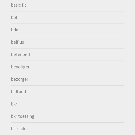
basic fit
bbl
bdo
belfius
beter bed
beveiliger
bezorger
bidfood
bkr
bkr toetsing
blaklader