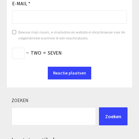
E-MAIL
*
Bewaar mijn naam, e-mailadres en website in deze browser voor de
volgende keer wanneer ik een reactie plaats.
−
TWO
=
SEVEN
ZOEKEN
Zoeken