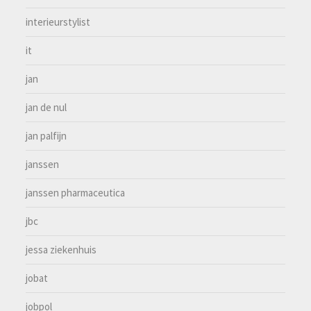
interieurstylist
it
jan
jan de nul
jan palfijn
janssen
janssen pharmaceutica
jbc
jessa ziekenhuis
jobat
jobpol