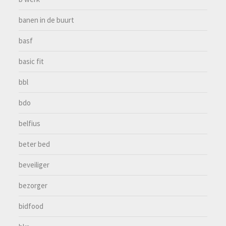
banen in de buurt
basf
basic fit
bbl
bdo
belfius
beter bed
beveiliger
bezorger
bidfood