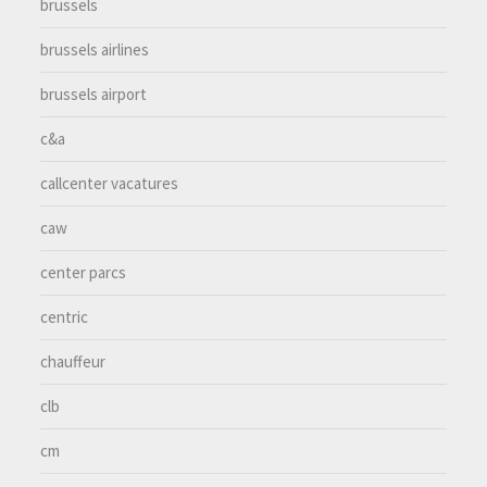
brussels
brussels airlines
brussels airport
c&a
callcenter vacatures
caw
center parcs
centric
chauffeur
clb
cm