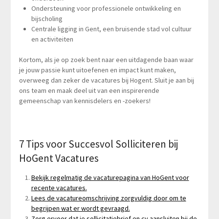
Ondersteuning voor professionele ontwikkeling en
bijscholing
Centrale ligging in Gent, een bruisende stad vol cultuur
en activiteiten
Kortom, als je op zoek bent naar een uitdagende baan waar
je jouw passie kunt uitoefenen en impact kunt maken,
overweeg dan zeker de vacatures bij Hogent. Sluit je aan bij
ons team en maak deel uit van een inspirerende
gemeenschap van kennisdelers en -zoekers!
7 Tips voor Succesvol Solliciteren bij
HoGent Vacatures
Bekijk regelmatig de vacaturepagina van HoGent voor
recente vacatures.
Lees de vacatureomschrijving zorgvuldig door om te
begrijpen wat er wordt gevraagd.
Zorg ervoor dat je sollicitatiebrief en cv aansluiten bij de