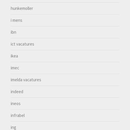
hunkemoller
i mens
ibn
ict vacatures
ikea
imec
imelda vacatures
indeed
ineos
infrabel
ing