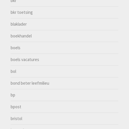
bkr
bkr toetsing
blaklader
boekhandel
boels
boels vacatures
bol
bond beter leefmilieu
bp
bpost
bristol