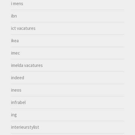
i mens
ibn
ict vacatures
ikea
imec
imelda vacatures
indeed
ineos
infrabel
ing
interieurstylist