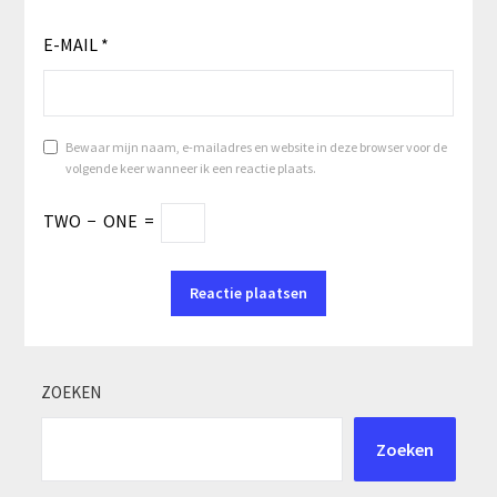
E-MAIL
*
Bewaar mijn naam, e-mailadres en website in deze browser voor de
volgende keer wanneer ik een reactie plaats.
TWO
−
ONE
=
ZOEKEN
Zoeken