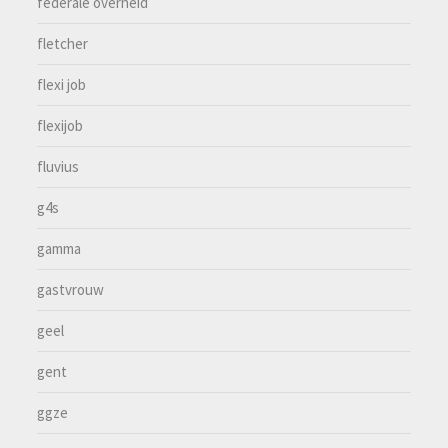
federale overheid
fletcher
flexi job
flexijob
fluvius
g4s
gamma
gastvrouw
geel
gent
ggze