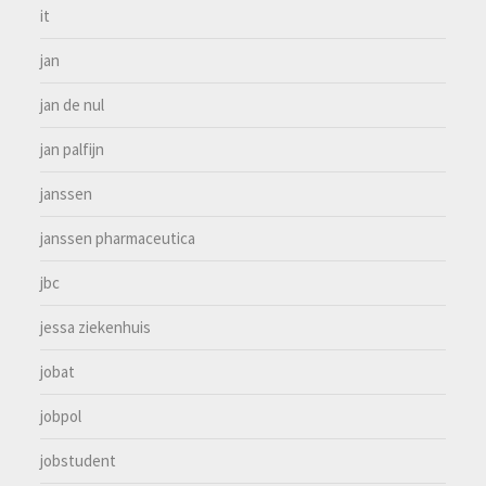
it
jan
jan de nul
jan palfijn
janssen
janssen pharmaceutica
jbc
jessa ziekenhuis
jobat
jobpol
jobstudent