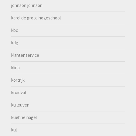
johnson johnson
karel de grote hogeschool
kbc
kdg
klantenservice
klina
kortrijk
kruidvat
ku leuven
kuehne nagel
kul