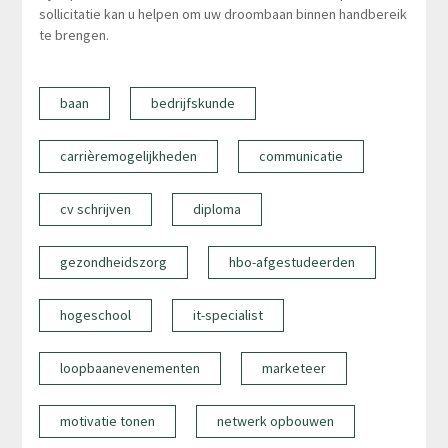
sollicitatie kan u helpen om uw droombaan binnen handbereik
te brengen.
baan
bedrijfskunde
carrièremogelijkheden
communicatie
cv schrijven
diploma
gezondheidszorg
hbo-afgestudeerden
hogeschool
it-specialist
loopbaanevenementen
marketeer
motivatie tonen
netwerk opbouwen