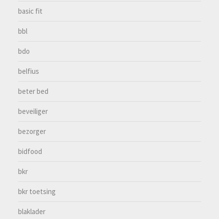
basic fit
bbl
bdo
belfius
beter bed
beveiliger
bezorger
bidfood
bkr
bkr toetsing
blaklader