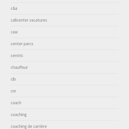
c&a
callcenter vacatures
caw
center parcs
centric
chauffeur
clb
cm
coach
coaching
coaching de carrière