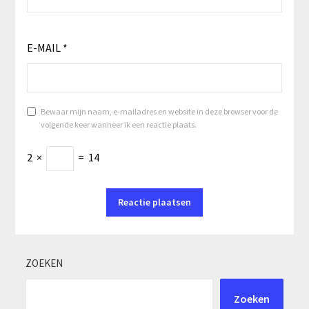
E-MAIL
*
Bewaar mijn naam, e-mailadres en website in deze browser voor de
volgende keer wanneer ik een reactie plaats.
2
×
=
14
ZOEKEN
Zoeken