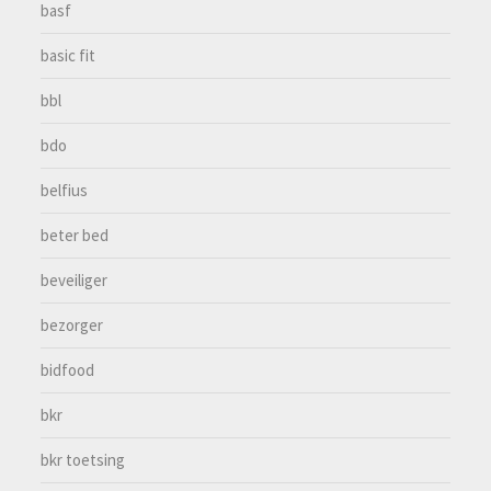
basf
basic fit
bbl
bdo
belfius
beter bed
beveiliger
bezorger
bidfood
bkr
bkr toetsing