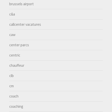
brussels airport
c&a
callcenter vacatures
caw
center parcs
centric
chauffeur
clb
cm
coach
coaching