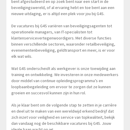
bent afgestudeerd en op zoek bent naar een start in de
beveiligingswereld, of al ervaring hebt en toe bent aan een
nieuwe uitdaging, er is altijd een plek voor jou bij G4S.
De vacatures bij G4S variëren van beveiligingsagenten tot
operationele managers, van IT-specialisten tot
klantenservicevertegenwoordigers. Met diverse functies
binnen verschillende sectoren, waaronder retailbeveiliging,
evenementenbeveiliging, geldtransport en meer, is er voor
elk wat wils.
Wat G4S onderscheidt als werkgever is onze toewijding aan
training en ontwikkeling. We investeren in onze medewerkers
door middel van continue opleidingsprogramma’s en
loopbaanbegeleiding om ervoor te zorgen dat ze kunnen
groeien en succesvol kunnen zijn in hun rol.
Als je klaar bent om de volgende stap te zetten in je carrière
en deel uit te maken van een wereldwijd erkend bedrijf dat
zich inzet voor veiligheid en service van topkwaliteit, bekijk
dan vandaag nog de beschikbare vacatures bij G4S. Jouw
ideale baan wacht op je!