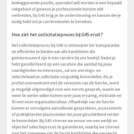
leidinggevende positie, specialist wilt worden in een bepaald
vakgebied of gewoon je professionele horizon wilt
verbreden, bij G4S krijg je de ondersteuning en kansen die je
nodig hebt om je carrièredoelen te bereiken.
Hoe ziet het sollicitatieproces bij G4S eruit?
Het sollicitatieproces bij G4S is ontworpen om transparantie
en efficiëntie te bieden aan alle kandidaten die
geïnteresseerd zijn in een carrière bij ons bedrijf. Nadat je
hebt gesolliciteerd op een vacature die aansluit bij jouw
vaardigheden en interesses, zal ons wervings- en
selectieteam je sollicitatie zorgvuldig beoordelen. Als je
profiel overeenkomt met de vereisten van de functie, word
je mogelijk uitgenodigd voor een eerste gesprek, waarin we
meer te weten willen komen over jouw ervaring, motivatie en
fit met onze organisatiecultuur. Afhankelijk van de functie
kunnen er vervolgens aanvullende gesprekken, assessments
of praktijktesten plaatsvinden om jouw geschiktheid verder
te beoordelen. Bij G4S streven we ernaar om een eerlijk en
objectief selectieproces te garanderen, waarbij we streven
naar het aannemen van de beste kandidaten die passen bij