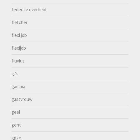
federale overheid
fletcher
flexi job
flexijob
fluvius
g4s
gamma
gastvrouw
geel
gent
ggze