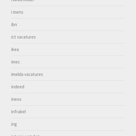
i mens
ibn
ict vacatures
ikea
imec
imelda vacatures
indeed
ineos
infrabel
ing