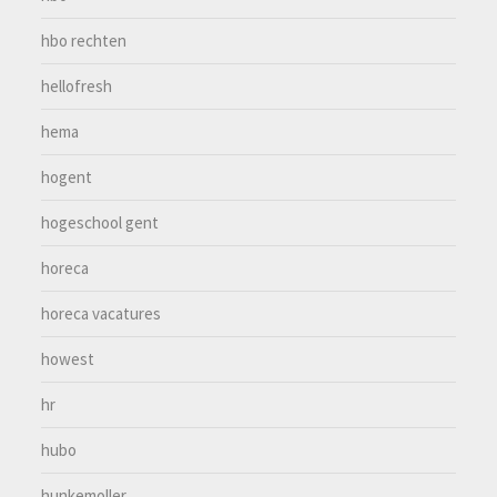
hbo rechten
hellofresh
hema
hogent
hogeschool gent
horeca
horeca vacatures
howest
hr
hubo
hunkemoller