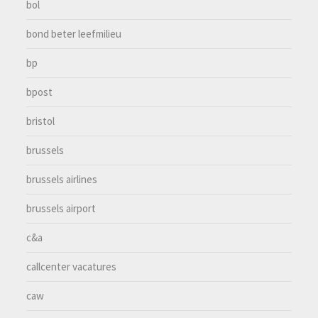
bol
bond beter leefmilieu
bp
bpost
bristol
brussels
brussels airlines
brussels airport
c&a
callcenter vacatures
caw