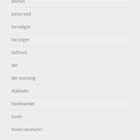
belfius
beter bed
beveiliger
bezorger
bidfood
bkr
bkr toetsing
blaklader
boekhandel
boels
boels vacatures