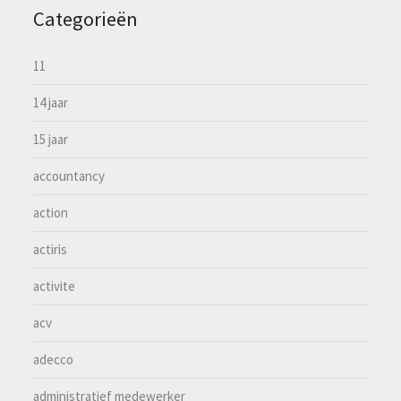
Categorieën
11
14 jaar
15 jaar
accountancy
action
actiris
activite
acv
adecco
administratief medewerker