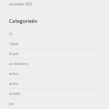
december 2023
Categorieën
11
14 jaar
15 jaar
accountancy
action
actiris
activite
acv