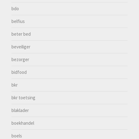
bdo
belfius
beter bed
beveiliger
bezorger
bidfood
bkr
bkr toetsing
blaklader
boekhandel
boels