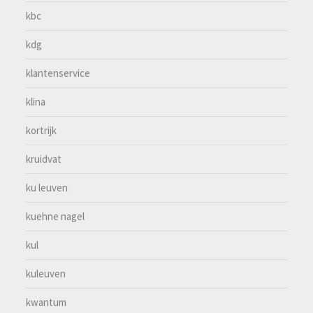
kbc
kdg
klantenservice
klina
kortrijk
kruidvat
ku leuven
kuehne nagel
kul
kuleuven
kwantum