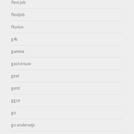
flexi job
flexijob
fluvius
g4s
gamma
gastvrouw
geel
gent
ggze
go
go onderwijs