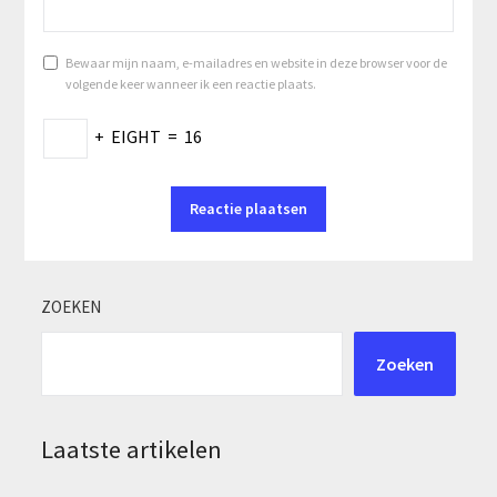
Bewaar mijn naam, e-mailadres en website in deze browser voor de
volgende keer wanneer ik een reactie plaats.
+
EIGHT
=
16
ZOEKEN
Zoeken
Laatste artikelen