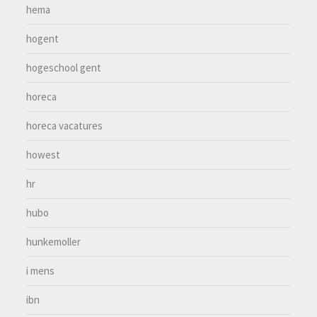
hema
hogent
hogeschool gent
horeca
horeca vacatures
howest
hr
hubo
hunkemoller
i mens
ibn