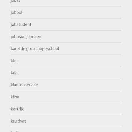
jobat
jobpol
jobstudent
johnson johnson
karel de grote hogeschool
kbc
kdg
klantenservice
klina
kortrijk
kruidvat