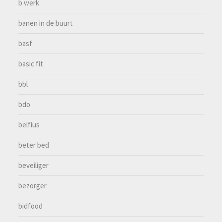
b werk
banen in de buurt
basf
basic fit
bbl
bdo
belfius
beter bed
beveiliger
bezorger
bidfood