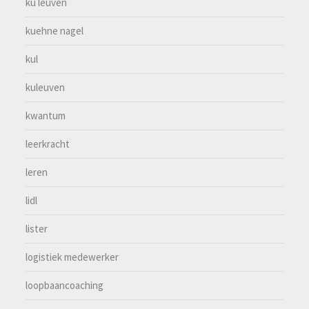
ku leuven
kuehne nagel
kul
kuleuven
kwantum
leerkracht
leren
lidl
lister
logistiek medewerker
loopbaancoaching