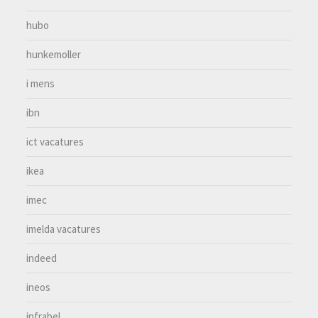
hubo
hunkemoller
i mens
ibn
ict vacatures
ikea
imec
imelda vacatures
indeed
ineos
infrabel