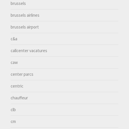
brussels
brussels airlines
brussels airport
c&a
callcenter vacatures
caw
center parcs
centric
chauffeur
clb
cm