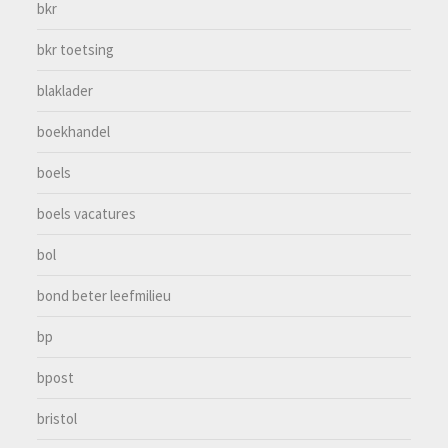
bkr
bkr toetsing
blaklader
boekhandel
boels
boels vacatures
bol
bond beter leefmilieu
bp
bpost
bristol