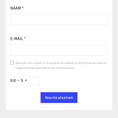
NAAM
*
E-MAIL
*
Bewaar mijn naam, e-mailadres en website in deze browser voor de
volgende keer wanneer ik een reactie plaats.
SIX
−
5
=