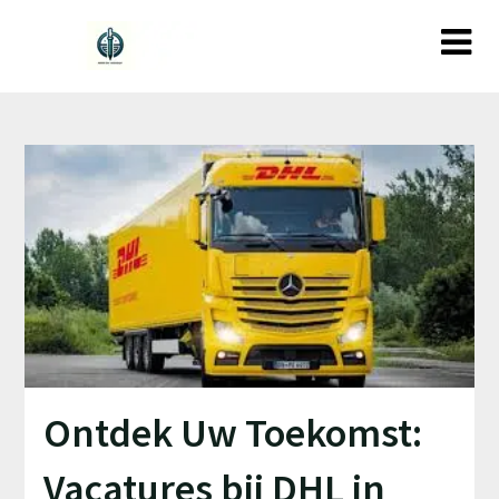
Ga
naar
de
inhoud
Ontdek Uw Toekomst:
Vacatures bij DHL in