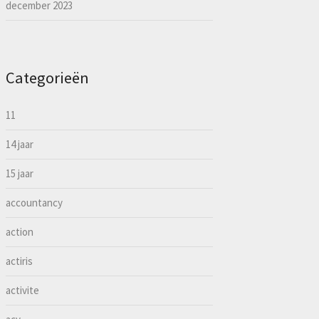
december 2023
Categorieën
11
14 jaar
15 jaar
accountancy
action
actiris
activite