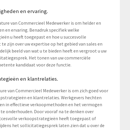
igheden en ervaring.
acature van Commercieel Medewerker is om helder en
en en ervaring. Benadruk specifiek welke
ieën u heeft toegepast en hoe u succesvolle
te zijn over uw expertise op het gebied van sales en
elijk beeld van wat u te bieden heeft en vergroot u uw
citatiegesprek. Het tonen van uw commerciële
tente kandidaat voor deze functie.
tegieën en klantrelaties.
cature van Commercieel Medewerker is om zich goed voor
opstrategieën en klantrelaties. Werkgevers hechten
bben in effectieve verkoopmethoden en het vermogen
 te onderhouden. Door vooraf na te denken over
uccesvolle verkoopstrategieën heeft toegepast of
ijdens het sollicitatiegesprek laten zien dat u over de