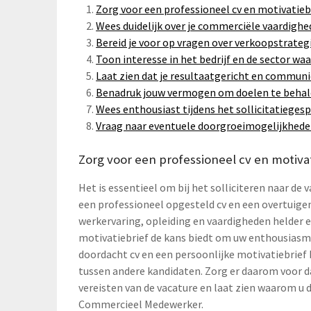
Zorg voor een professioneel cv en motivatiebr
Wees duidelijk over je commerciële vaardighe
Bereid je voor op vragen over verkoopstrategi
Toon interesse in het bedrijf en de sector waar
Laat zien dat je resultaatgericht en communi
Benadruk jouw vermogen om doelen te behale
Wees enthousiast tijdens het sollicitatiegesp
Vraag naar eventuele doorgroeimogelijkheden
Zorg voor een professioneel cv en motivat
Het is essentieel om bij het solliciteren naar d
een professioneel opgesteld cv en een overtuigen
werkervaring, opleiding en vaardigheden helder e
motivatiebrief de kans biedt om uw enthousiasme 
doordacht cv en een persoonlijke motivatiebrief
tussen andere kandidaten. Zorg er daarom voor 
vereisten van de vacature en laat zien waarom u d
Commercieel Medewerker.