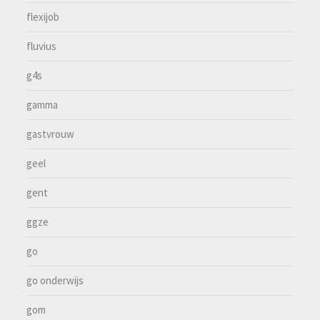
flexijob
fluvius
g4s
gamma
gastvrouw
geel
gent
ggze
go
go onderwijs
gom