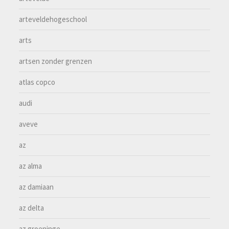
arteveldehogeschool
arts
artsen zonder grenzen
atlas copco
audi
aveve
az
az alma
az damiaan
az delta
az groeninge