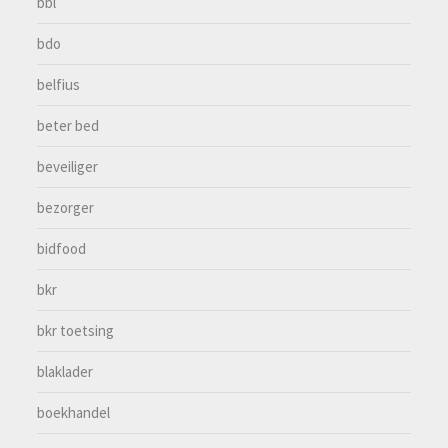
bbl
bdo
belfius
beter bed
beveiliger
bezorger
bidfood
bkr
bkr toetsing
blaklader
boekhandel