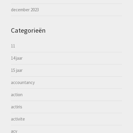
december 2023
Categorieën
11
14 jaar
15 jaar
accountancy
action
actiris
activite
acv