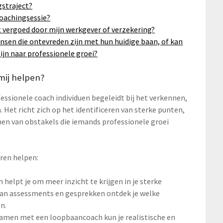
gstraject?
coachingsessie?
 vergoed door mijn werkgever of verzekering?
nsen die ontevreden zijn met hun huidige baan, of kan
ijn naar professionele groei?
mij helpen?
ssionele coach individuen begeleidt bij het verkennen,
 Het richt zich op het identificeren van sterke punten,
nen van obstakels die iemands professionele groei
ren helpen:
helpt je om meer inzicht te krijgen in je sterke
van assessments en gesprekken ontdek je welke
n.
Samen met een loopbaancoach kun je realistische en