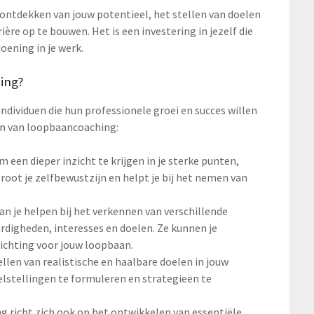
ontdekken van jouw potentieel, het stellen van doelen
re op te bouwen. Het is een investering in jezelf die
oening in je werk.
ing?
dividuen die hun professionele groei en succes willen
len van loopbaancoaching:
een dieper inzicht te krijgen in je sterke punten,
root je zelfbewustzijn en helpt je bij het nemen van
n je helpen bij het verkennen van verschillende
ardigheden, interesses en doelen. Ze kunnen je
 richting voor jouw loopbaan.
ellen van realistische en haalbare doelen in jouw
oelstellingen te formuleren en strategieën te
richt zich ook op het ontwikkelen van essentiële