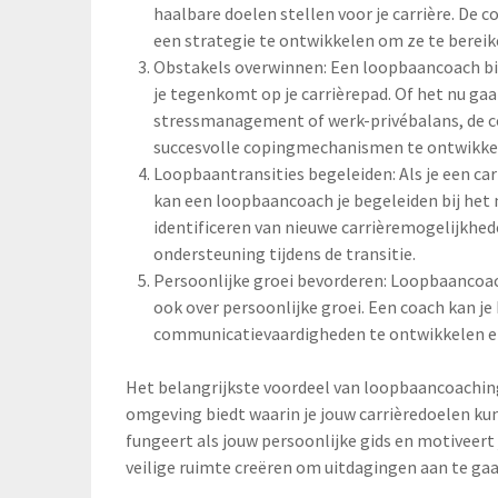
haalbare doelen stellen voor je carrière. De c
een strategie te ontwikkelen om ze te bereik
Obstakels overwinnen: Een loopbaancoach bie
je tegenkomt op je carrièrepad. Of het nu g
stressmanagement of werk-privébalans, de co
succesvolle copingmechanismen te ontwikke
Loopbaantransities begeleiden: Als je een car
kan een loopbaancoach je begeleiden bij het 
identificeren van nieuwe carrièremogelijkhed
ondersteuning tijdens de transitie.
Persoonlijke groei bevorderen: Loopbaancoac
ook over persoonlijke groei. Een coach kan j
communicatievaardigheden te ontwikkelen en
Het belangrijkste voordeel van loopbaancoachin
omgeving biedt waarin je jouw carrièredoelen ku
fungeert als jouw persoonlijke gids en motiveert 
veilige ruimte creëren om uitdagingen aan te ga