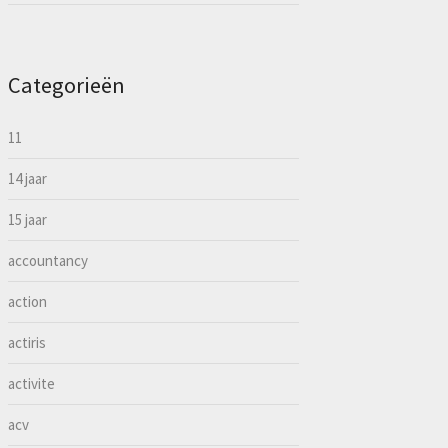
Categorieën
11
14 jaar
15 jaar
accountancy
action
actiris
activite
acv