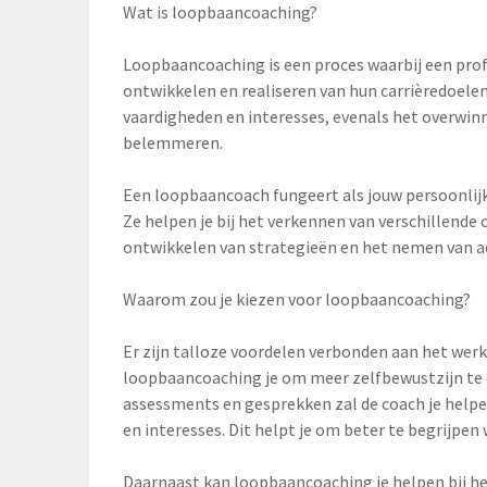
Wat is loopbaancoaching?
Loopbaancoaching is een proces waarbij een profe
ontwikkelen en realiseren van hun carrièredoelen.
vaardigheden en interesses, evenals het overwin
belemmeren.
Een loopbaancoach fungeert als jouw persoonlij
Ze helpen je bij het verkennen van verschillende 
ontwikkelen van strategieën en het nemen van ac
Waarom zou je kiezen voor loopbaancoaching?
Er zijn talloze voordelen verbonden aan het wer
loopbaancoaching je om meer zelfbewustzijn te 
assessments en gesprekken zal de coach je helpe
en interesses. Dit helpt je om beter te begrijpen 
Daarnaast kan loopbaancoaching je helpen bij het