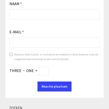
NAAM
*
E-MAIL
*
Bewaar mijn naam, e-mailadres en website in deze browser voor de
volgende keer wanneer ik een reactie plaats.
THREE
−
ONE
=
ZOEKEN