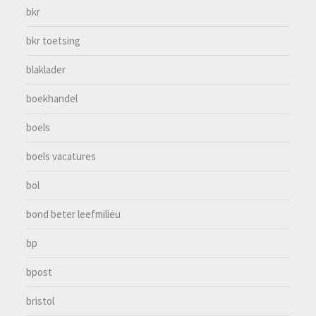
bkr
bkr toetsing
blaklader
boekhandel
boels
boels vacatures
bol
bond beter leefmilieu
bp
bpost
bristol