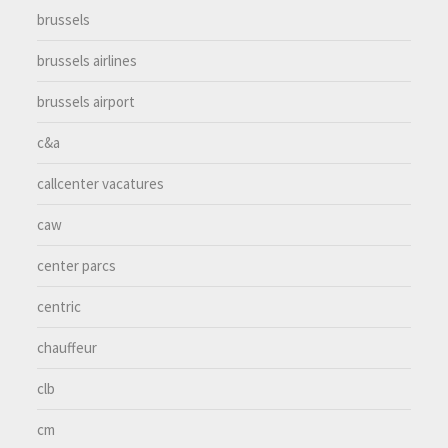
brussels
brussels airlines
brussels airport
c&a
callcenter vacatures
caw
center parcs
centric
chauffeur
clb
cm