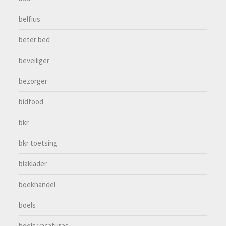
belfius
beter bed
beveiliger
bezorger
bidfood
bkr
bkr toetsing
blaklader
boekhandel
boels
boels vacatures