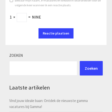
Bewaar mijn naam, e-mailadres en website in deze browser voor de
volgende keer wanneer ik een reactie plaats.
1
×
=
NINE
ZOEKEN
Zoeken
Laatste artikelen
Vind jouw ideale baan: Ontdek de nieuwste gamma
vacatures bij Gamma!