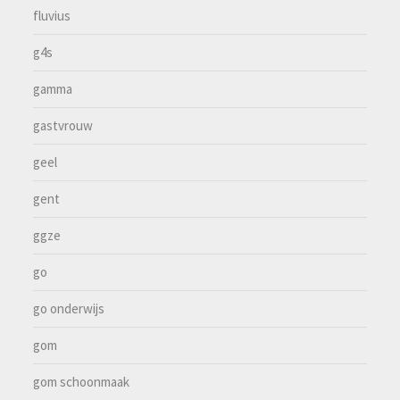
fluvius
g4s
gamma
gastvrouw
geel
gent
ggze
go
go onderwijs
gom
gom schoonmaak