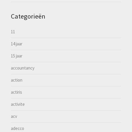
Categorieën
11
14 jaar
15 jaar
accountancy
action
actiris
activite
acv
adecco