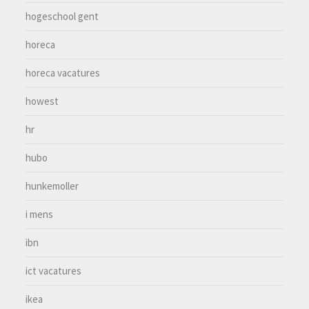
hogeschool gent
horeca
horeca vacatures
howest
hr
hubo
hunkemoller
i mens
ibn
ict vacatures
ikea