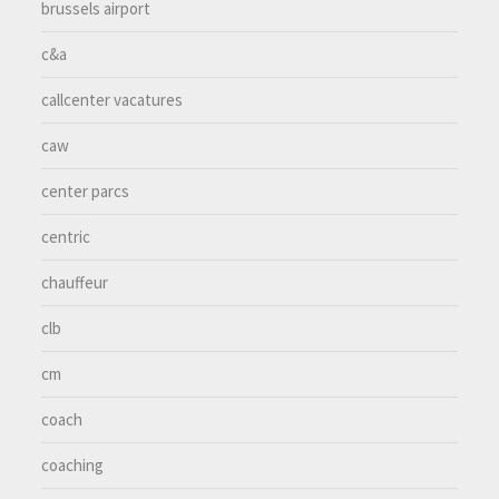
brussels airport
c&a
callcenter vacatures
caw
center parcs
centric
chauffeur
clb
cm
coach
coaching