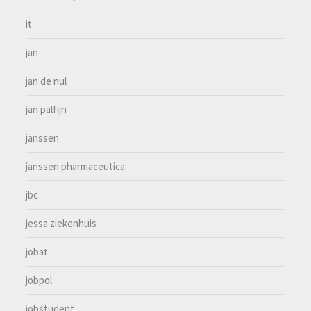
it
jan
jan de nul
jan palfijn
janssen
janssen pharmaceutica
jbc
jessa ziekenhuis
jobat
jobpol
jobstudent