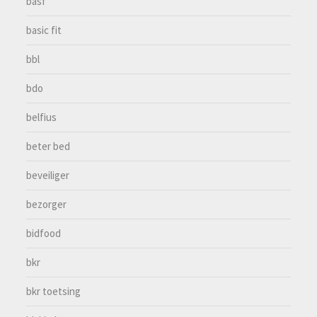
basf
basic fit
bbl
bdo
belfius
beter bed
beveiliger
bezorger
bidfood
bkr
bkr toetsing