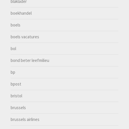
blaklader
boekhandel
boels
boels vacatures
bol
bond beter leefmilieu
bp
bpost
bristol
brussels
brussels airlines