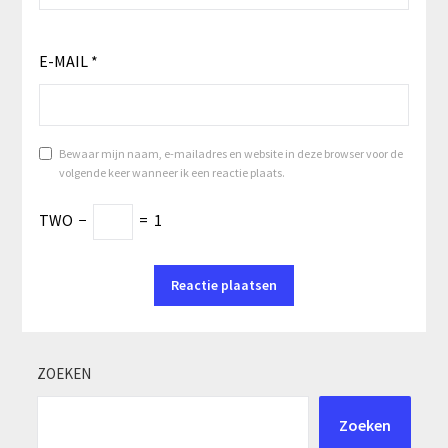
E-MAIL
*
Bewaar mijn naam, e-mailadres en website in deze browser voor de
volgende keer wanneer ik een reactie plaats.
TWO
−
=
1
ZOEKEN
Zoeken