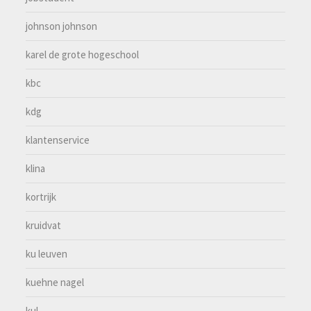
johnson johnson
karel de grote hogeschool
kbc
kdg
klantenservice
klina
kortrijk
kruidvat
ku leuven
kuehne nagel
kul