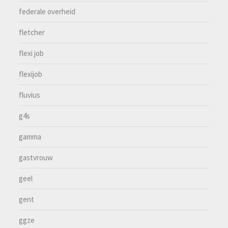
federale overheid
fletcher
flexi job
flexijob
fluvius
g4s
gamma
gastvrouw
geel
gent
ggze