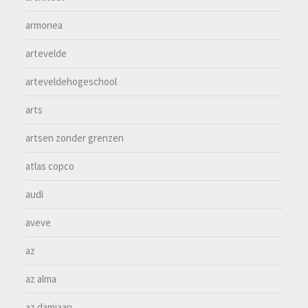
armonea
artevelde
arteveldehogeschool
arts
artsen zonder grenzen
atlas copco
audi
aveve
az
az alma
az damiaan