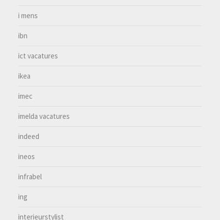
i mens
ibn
ict vacatures
ikea
imec
imelda vacatures
indeed
ineos
infrabel
ing
interieurstylist