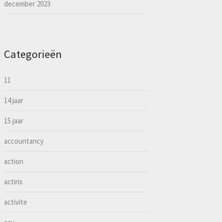
december 2023
Categorieën
11
14 jaar
15 jaar
accountancy
action
actiris
activite