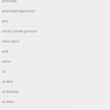
artevelde
arteveldehogeschool
arts
artsen zonder grenzen
atlas copco
audi
aveve
az
az alma
az damiaan
az delta